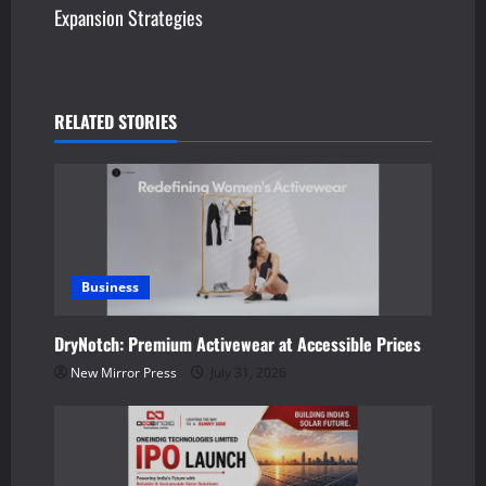
Expansion Strategies
n
a
v
RELATED STORIES
i
g
a
Business
t
DryNotch: Premium Activewear at Accessible Prices
i
New Mirror Press
July 31, 2026
o
n