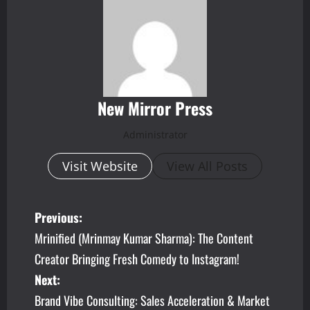
New Mirror Press
Administrator
Visit Website
View All Posts
P
Previous:
Mrinified (Mrinmay Kumar Sharma): The Content
o
Creator Bringing Fresh Comedy to Instagram!
s
Next:
Brand Vibe Consulting: Sales Acceleration & Market
t