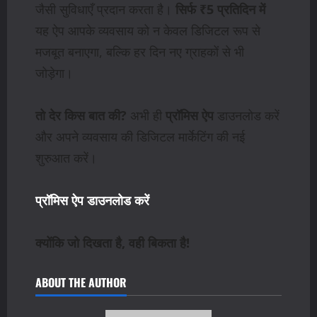
जैसी सुविधाएँ प्रदान करता है।
सिर्फ ₹5 प्रतिदिन में
यह ऐप आपके व्यवसाय को न केवल डिजिटल रूप से
मजबूत बनाएगा, बल्कि हर दिन नए ग्राहकों से भी
जोड़ेगा।
तो देर किस बात की?
अभी ही
प्रॉमिस ऐप
डाउनलोड करें
और अपने व्यवसाय की डिजिटल मार्केटिंग की नई
शुरुआत करें।
प्रॉमिस ऐप डाउनलोड करें
क्योंकि जो दिखता है, वही बिकता है!
ABOUT THE AUTHOR